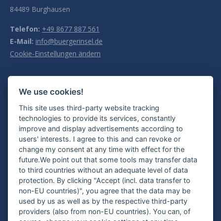
84489 Burghausen
Telefon:
+49 8677 887 561
E-Mail:
info@buergerinsel.de
Cookie-Einstellungen ändern
Öffnungszeiten
We use cookies!
Mo. 09:00 - 13:00 Uhr
This site uses third-party website tracking
Di. 09:00 - 13:00 Uhr und 14:00 - 16:00 Uhr
technologies to provide its services, constantly
Mi. 09:00 - 13:00 Uhr
improve and display advertisements according to
Do. 09:00 - 13:00 Uhr und 14:00 - 18:00 Uhr
users' interests. I agree to this and can revoke or
Freitag geschlossen
change my consent at any time with effect for the
future.We point out that some tools may transfer data
to third countries without an adequate level of data
Die letzten Beiträge
protection. By clicking "Accept (incl. data transfer to
non-EU countries)", you agree that the data may be
Sommerpause: Bürgerinsel und Nachbarschaftshilfe vom
used by us as well as by the respective third-party
10.08. – 23.08.2026 geschlossen!
providers (also from non-EU countries). You can, of