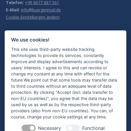
Telefon:
+49 8677 887 561
E-Mail:
info@buergerinsel.de
Cookie-Einstellungen ändern
Öffnungszeiten
We use cookies!
Mo. 09:00 - 13:00 Uhr
This site uses third-party website tracking
Di. 09:00 - 13:00 Uhr und 14:00 - 16:00 Uhr
technologies to provide its services, constantly
Mi. 09:00 - 13:00 Uhr
improve and display advertisements according to
Do. 09:00 - 13:00 Uhr und 14:00 - 18:00 Uhr
users' interests. I agree to this and can revoke or
Freitag geschlossen
change my consent at any time with effect for the
future.We point out that some tools may transfer data
to third countries without an adequate level of data
Die letzten Beiträge
protection. By clicking "Accept (incl. data transfer to
non-EU countries)", you agree that the data may be
Sommerpause: Bürgerinsel und Nachbarschaftshilfe vom
used by us as well as by the respective third-party
10.08. – 23.08.2026 geschlossen!
providers (also from non-EU countries). You can, of
course, change your cookie settings at any time.
5. August 2026
Necessary
Functional
Einladung zur Ideenwerkstatt „Gut älter werden in Burghausen“