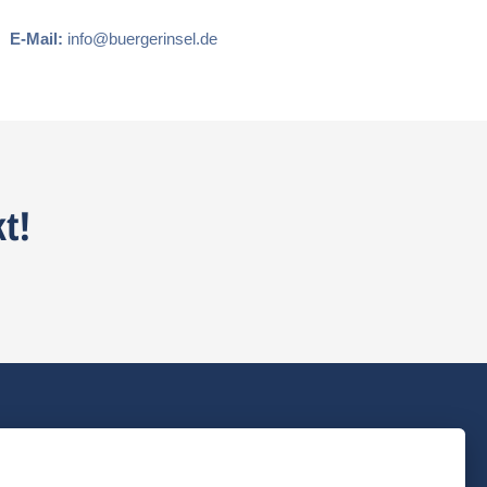
E-Mail:
info@buergerinsel.de
t!
Die letzten Beiträge
Sommerpause: Bürgerinsel und Nachbarschaftshilfe