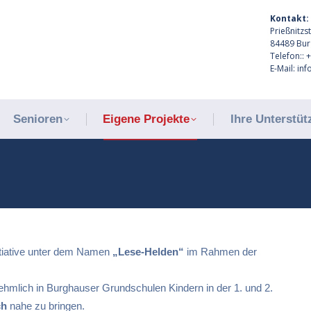
Kontakt:
Senioren
Eigene Projekte
Ihre Unterstü
Prießnitzs
84489 Bu
Telefon:: 
E-Mail: in
Senioren
Eigene Projekte
Ihre Unterstü
nitiative unter dem Namen
„Lese-Helden“
im Rahmen der
rnehmlich in Burghauser Grundschulen Kindern in der 1. und 2.
ch
nahe zu bringen.